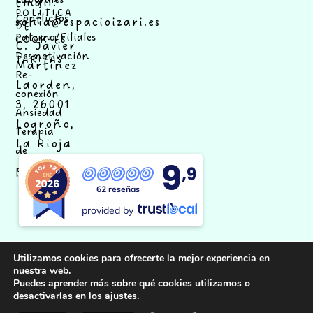
Email:
POLÍTICA
Conflictos
sonia@espacioizari.es
DE
Paterno/Filiales
COOKIES
C. Javier
Desmotivación
TARIFAS
Martínez
Re-
Laorden,
conexión
3, 26001
Ansiedad
Logroño,
Terapia
La Rioja
de
9
pareja
,9
62 reseñas
provided by
Utilizamos cookies para ofrecerte la mejor experiencia en
nuestra web.
Síguenos
Puedes aprender más sobre qué cookies utilizamos o
desactivarlas en los
ajustes
.