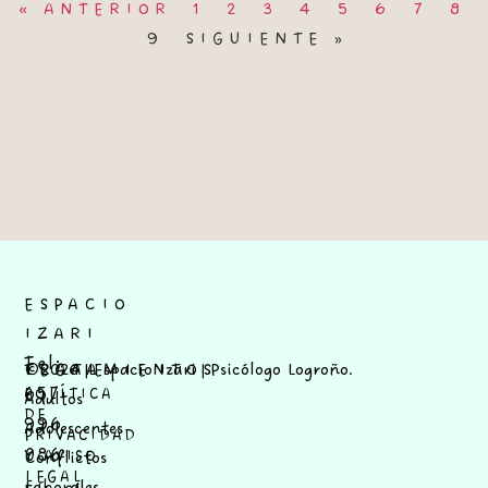
« ANTERIOR
1
2
3
4
5
6
7
8
9
SIGUIENTE »
ESPACIO
IZARI
Tel:
©2026 | Espacio Izari | Psicólogo Logroño.
TRATAMIENTOS
LEGAL
657
POLÍTICA
Adultos
DE
996
Adolescentes
PRIVACIDAD
086
Conflictos
Y AVISO
LEGAL
Laborales