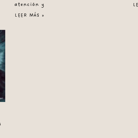
atención y
L
LEER MÁS »
A