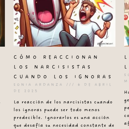
CÓMO REACCIONAN
LOS NARCISISTAS
S
CUANDO LOS IGNORAS
M
SONIA ARDANZA
6 DE ABRIL
DE 2025
H
g
s
La reacción de los narcisistas cuando
p
,
los ignoras puede ser todo menos
c
predecible. Ignorarlos es una acción
a
que desafía su necesidad constante de