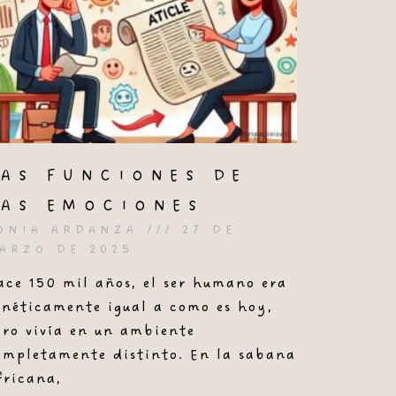
LAS FUNCIONES DE
LAS EMOCIONES
ONIA ARDANZA
27 DE
ARZO DE 2025
ace 150 mil años, el ser humano era
enéticamente igual a como es hoy,
ero vivía en un ambiente
ompletamente distinto. En la sabana
fricana,