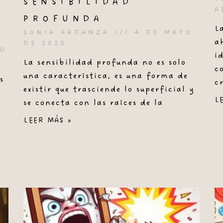
SENSIBILIDAD
A
PROFUNDA
L
SONIA ARDANZA
4 DE MAYO
a
DE 2025
YO
i
La sensibilidad profunda no es solo
c
una característica, es una forma de
s
c
existir que trasciende lo superficial y
L
se conecta con las raíces de la
LEER MÁS »