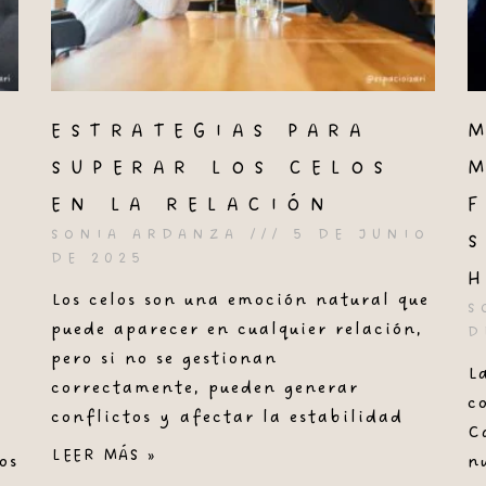
ESTRATEGIAS PARA
SUPERAR LOS CELOS
EN LA RELACIÓN
SONIA ARDANZA
5 DE JUNIO
S
DE 2025
Los celos son una emoción natural que
S
puede aparecer en cualquier relación,
D
pero si no se gestionan
L
correctamente, pueden generar
c
conflictos y afectar la estabilidad
C
LEER MÁS »
os
n