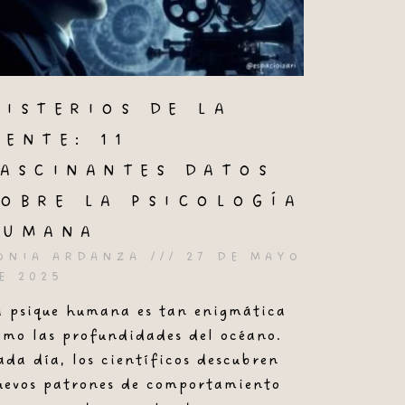
MISTERIOS DE LA
MENTE: 11
FASCINANTES DATOS
SOBRE LA PSICOLOGÍA
HUMANA
ONIA ARDANZA
27 DE MAYO
E 2025
a psique humana es tan enigmática
omo las profundidades del océano.
ada día, los científicos descubren
uevos patrones de comportamiento