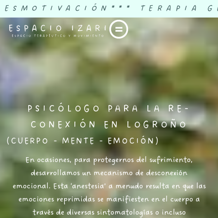
DESMOTIVACIÓN
*** TERAPIA G
PSICÓLOGO PARA LA RE-
CONEXIÓN EN LOGROÑO
(CUERPO - MENTE - EMOCIÓN)
En ocasiones, para protegernos del sufrimiento,
desarrollamos un mecanismo de desconexión
emocional. Esta ‘anestesia’ a menudo resulta en que las
emociones reprimidas se manifiesten en el cuerpo a
través de diversas sintomatologías o incluso