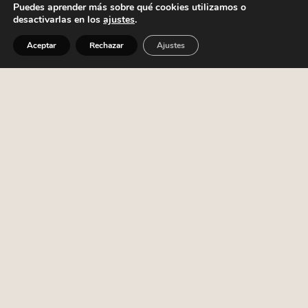
PREGUNTAS FRECUENTES
Puedes aprender más sobre qué cookies utilizamos o
desactivarlas en los
ajustes
.
¿Cuánto duran las sesiones?
Aceptar
Rechazar
Ajustes
¿Cuánto tiempo dura la terapia?
¿Y si no estoy a gusto?
¿Y la confidencialidad? ¿Puedo estar tranquilo
con ésto?