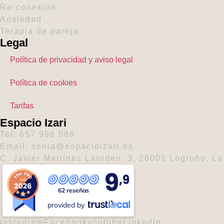
Re-conexión
Ansiedad
Terapia de pareja
Legal
Política de privacidad y aviso legal
Política de cookies
Tarifas
Espacio Izari
Tel: 657 996 086
Email: sonia@espacioizari.es
C. Javier Martínez Laorden, 3, 26001 Logroño, La
9
,9
62 reseñas
provided by
instagram
Facebook
youtube
Linkedin