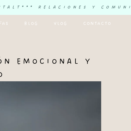
STALT
*** RELACIONES Y COMUN
FAS
BLOG
VLOG
CONTACTO
IÓN EMOCIONAL Y
O