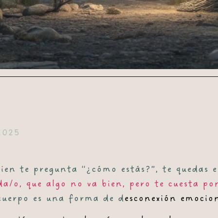
2025
ien te pregunta “¿cómo estás?”, te quedas 
da/o, que algo no va bien, pero te cuesta p
l cuerpo es una forma de
d
esconexión emocio