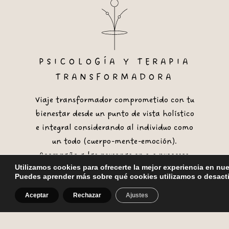
PSICOLOGÍA Y TERAPIA
TRANSFORMADORA
Viaje transformador comprometido con tu
bienestar desde un punto de vista holístico
e integral considerando al individuo como
un todo (cuerpo-mente-emoción).
Acompaño a las personas en sus procesos,
Utilizamos cookies para ofrecerte la mejor experiencia en nu
bloqueos, crisis, dificultades, conflictos,
Puedes aprender más sobre qué cookies utilizamos o desacti
crecimiento personal, momentos vitales…
Trabajando con la parte sana y dando
Aceptar
Rechazar
Ajustes
sentido a los síntomas.