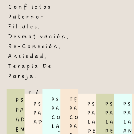
Conflictos
Paterno-
Filiales,
Desmotivación,
Re-Conexión,
Ansiedad,
Terapia De
Pareja.
¿ESTÁS
PSICÓLOGO
TERAPIA
PSICÓLOGO
EN
PSICÓLOGOS
PSICÓLOGO
PSICÓL
PS
PARA
PARA
PARA
TU
PARA
PARA
PARA
PA
CONFLICTOS
CONFLICTOS
ADULTOS
MOMENTO
ADOLESCENTES
LA
LA
LA
LABORALES
PATERNO-
DE...?
EN
DESMOTIVA
RE-
AN