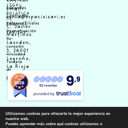
Conflictos
LEGAL
Laborales
Email:
POLÍTICA
Conflictos
sonia@espacioizari.es
DE
Paterno/Filiales
COOKIES
C. Javier
Desmotivación
TARIFAS
Martínez
Re-
Laorden,
conexión
3, 26001
Ansiedad
Logroño,
Terapia
La Rioja
de
9
pareja
,9
62 reseñas
provided by
Utilizamos cookies para ofrecerte la mejor experiencia en
nuestra web.
Síguenos
Puedes aprender más sobre qué cookies utilizamos o