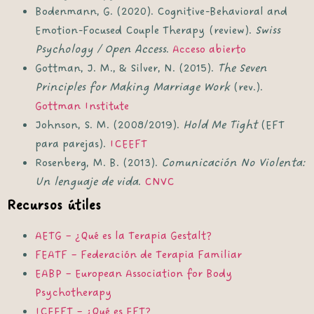
Bodenmann, G. (2020). Cognitive-Behavioral and
Emotion-Focused Couple Therapy (review).
Swiss
Psychology / Open Access
.
Acceso abierto
Gottman, J. M., & Silver, N. (2015).
The Seven
Principles for Making Marriage Work
(rev.).
Gottman Institute
Johnson, S. M. (2008/2019).
Hold Me Tight
(EFT
para parejas).
ICEEFT
Rosenberg, M. B. (2013).
Comunicación No Violenta:
Un lenguaje de vida
.
CNVC
Recursos útiles
AETG – ¿Qué es la Terapia Gestalt?
FEATF – Federación de Terapia Familiar
EABP – European Association for Body
Psychotherapy
ICEEFT – ¿Qué es EFT?