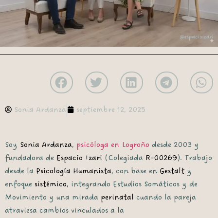
Sonia Ardanza
septiembre 12, 2025
Soy
Sonia Ardanza
,
psicóloga en Logroño
desde 2003 y
fundadora de
Espacio Izari
(Colegiada
R-00269
). Trabajo
desde la
Psicología Humanista
, con base en
Gestalt
y
enfoque
sistémico
, integrando
Estudios Somáticos y de
Movimiento
y una mirada
perinatal
cuando la pareja
atraviesa cambios vinculados a la