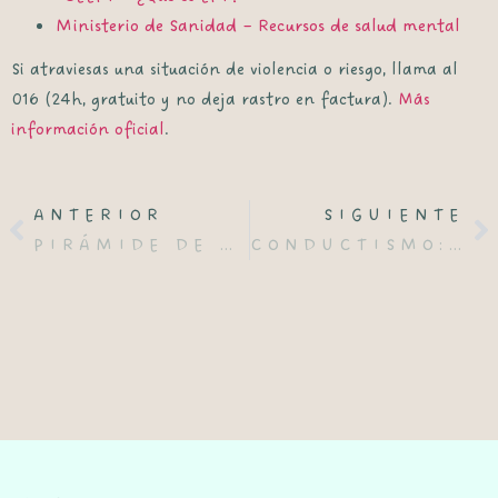
Ministerio de Sanidad – Recursos de salud mental
Si atraviesas una situación de violencia o riesgo, llama al
016
(24h, gratuito y no deja rastro en factura).
Más
información oficial
.
ANTERIOR
SIGUIENTE
PIRÁMIDE DE MASLOW: QUÉ ES, NIVELES Y CÓMO USARLA EN TERAPIA (SIN MITOS)
CONDUCTISMO: QUÉ ES, CLAVES, AUTORES Y CÓMO APLICARLO HOY (DESDE LA CONSULTA)