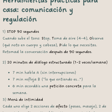
Herramientas prácticas para
casa: comunicación y
regulación
1)
STOP 90 segundos
Cuando sube el tono:
S
top,
T
oma de aire (4–4),
O
bserva
(qué noto en cuerpo y cabeza),
P
ide lo que necesitas.
Retomad la conversación
después de 90 segundos
.
2)
20 minutos de diálogo estructurado (1–2 veces/semana)
7 min habla A (sin interrupciones)
7 min refleja B (“lo que entiendo es…”)
6 min acordáis una
petición concreta
para la
semana.
3)
Menú de intimidad
Cada uno elige 2 acciones de
afecto
(paseo, masaje), 2 de