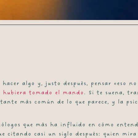
 hacer algo y, justo después, pensar «eso n
ti hubiera tomado el mando
. Si te suena, tr
astante más común de lo que parece, y la psi
icólogos que más ha influido en cómo ente
ue citando casi un siglo después: quien mira