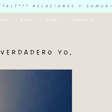
STALT
*** RELACIONES Y COMUN
FAS
BLOG
VLOG
CONTACTO
 VERDADERO YO,