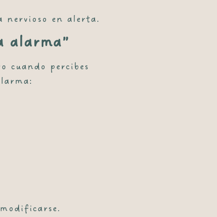
 nervioso en alerta.
la alarma”
ro cuando percibes
alarma:
 modificarse
.