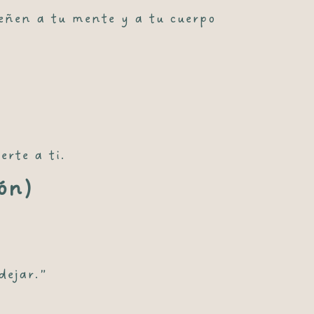
eñen a tu mente y a tu cuerpo
erte a ti
.
ón)
dejar.”