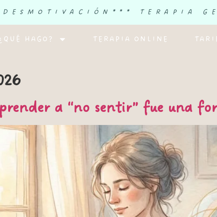
 DESMOTIVACIÓN
*** TERAPIA G
¿QUÉ HAGO?
TERAPIA ONLINE
TARI
026
prender a “no sentir” fue una for